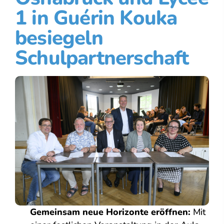
1 in Guérin Kouka
besiegeln
Schulpartnerschaft
Gemeinsam neue Horizonte eröffnen:
Mit