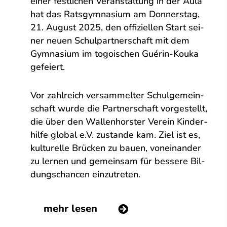
ei­ner fest­li­chen Ver­an­stal­tung in der Au­la
hat das Rats­gym­na­si­um am Don­ners­tag,
21. Au­gust 2025, den of­fi­zi­el­len Start sei­
ner neu­en Schul­part­ner­schaft mit dem
Gym­na­si­um im to­goi­schen Gué­rin-Kou­ka
ge­fei­ert.
Vor zahl­reich ver­sam­mel­ter Schul­ge­mein­
schaft wur­de die Part­ner­schaft vor­ge­stellt,
die über den Wal­len­hors­ter Ver­ein Kin­der­
hil­fe glo­bal e.V. zu­stan­de kam. Ziel ist es,
kul­tu­rel­le Brü­cken zu bau­en, von­ein­an­der
zu ler­nen und ge­mein­sam für bes­se­re Bil­
dungs­chan­cen ein­zu­tre­ten.
mehr lesen