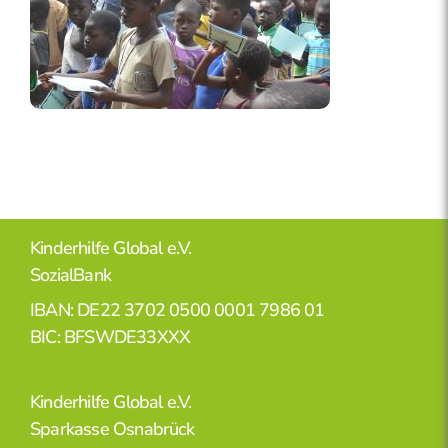
Kinderhilfe Global e.V.
SozialBank
IBAN: DE22 3702 0500 0001 7986 01
BIC: BFSWDE33XXX
Kinderhilfe Global e.V.
Sparkasse Osnabrück