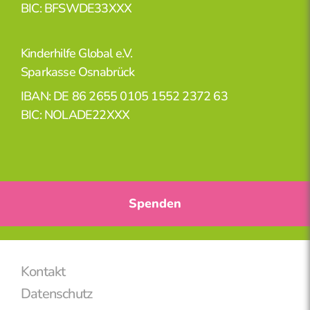
BIC: BFSWDE33XXX
Kinderhilfe Global e.V.
Sparkasse Osnabrück
IBAN: DE 86 2655 0105 1552 2372 63
BIC: NOLADE22XXX
Spenden
Kontakt
Datenschutz